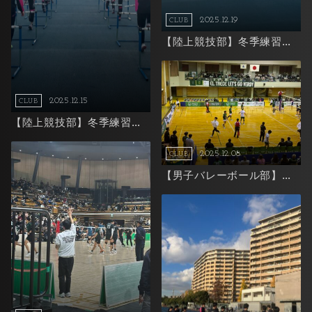
2025.12.19
CLUB
【陸上競技部】冬季練習の様子（12月③）
2025.12.15
CLUB
【陸上競技部】冬季練習の様子（12月②）
2025.12.08
CLUB
【男子バレーボール部】活動の様子