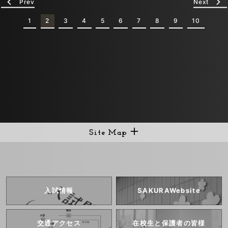
Prev
Next
1
2
3
4
5
6
7
8
9
10
Site Map
入試情報
SAKURA
Website
交通アクセス
在校生と
保護者の皆様