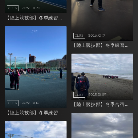
2026.01.20
CLUB
【陸上競技部】冬季練習の様子（1月②）
2026.01.17
CLUB
【陸上競技部】冬季練習の様子（1月①）
2025.12.29
CLUB
2026.01.10
【陸上競技部】冬季合宿を実施しました
CLUB
【陸上競技部】冬季練習後半に入りました