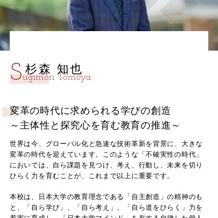
S
杉森 知也
ugimori Tomoya
変革の時代に求められる学びの創造
～主体性と探究心を育む教育の推進～
世界は今、グローバル化と急速な技術革新を背景に、大きな
変革の時代を迎えています。このような「不確実性の時代」
においては、自ら課題を見つけ、考え、行動し、未来を切り
ひらく力を育むことが、これまで以上に重要です。
本校は、日本大学の教育理念である「自主創造」の精神のも
と、「自ら学び」、「自ら考え」、「自ら道をひらく」力を
着実に育成し、「日本大学マインド」を有する自律した個人