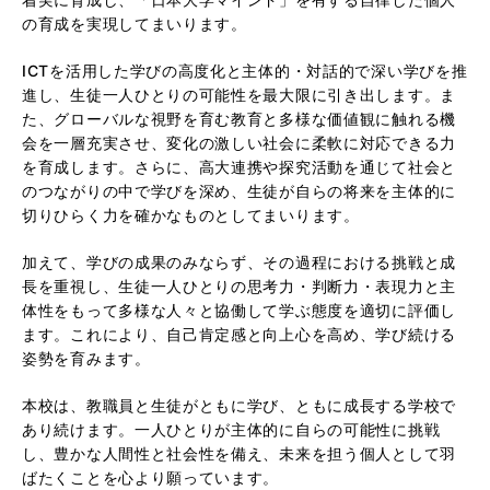
の育成を実現してまいります。
ICTを活用した学びの高度化と主体的・対話的で深い学びを推
進し、生徒一人ひとりの可能性を最大限に引き出します。ま
た、グローバルな視野を育む教育と多様な価値観に触れる機
会を一層充実させ、変化の激しい社会に柔軟に対応できる力
を育成します。さらに、高大連携や探究活動を通じて社会と
のつながりの中で学びを深め、生徒が自らの将来を主体的に
切りひらく力を確かなものとしてまいります。
加えて、学びの成果のみならず、その過程における挑戦と成
長を重視し、生徒一人ひとりの思考力・判断力・表現力と主
体性をもって多様な人々と協働して学ぶ態度を適切に評価し
ます。これにより、自己肯定感と向上心を高め、学び続ける
姿勢を育みます。
本校は、教職員と生徒がともに学び、ともに成長する学校で
あり続けます。一人ひとりが主体的に自らの可能性に挑戦
し、豊かな人間性と社会性を備え、未来を担う個人として羽
ばたくことを心より願っています。