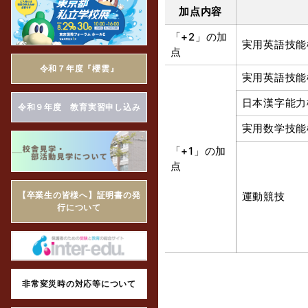
加点内容
「+2」の加
実用英語技能
点
令和７年度『櫻雲』
実用英語技能
日本漢字能力
令和９年度 教育実習申し込み
実用数学技能
「+1」の加
点
運動競技
【卒業生の皆様へ】証明書の発
行について
非常変災時の対応等について