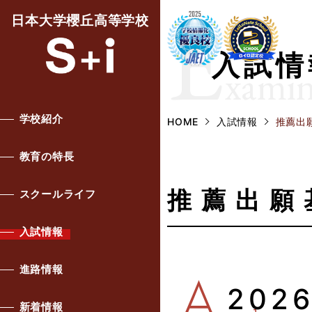
E
日本大学櫻丘高等学校
入試情
xamin
学校紹介
HOME
入試情報
推薦出
教育の特長
推薦出願
スクールライフ
入試情報
進路情報
202
新着情報