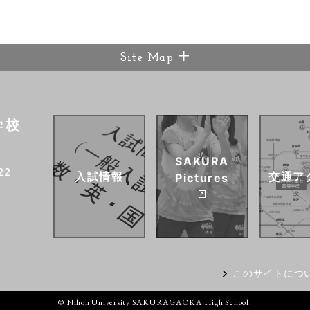
Site Map
学校
SAKURA
22
入試情報
交通ア
Pictures
このサイトにつ
© Nihon University SAKURAGAOKA High School.