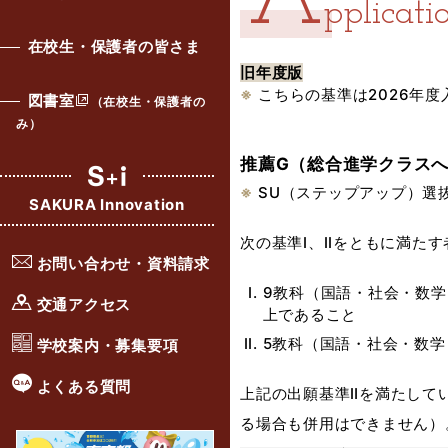
A
pplicati
在校生・保護者の皆さま
旧年度版
こちらの基準は2026年
図書室
（在校生・保護者の
み）
推薦G（総合進学クラス
SU（ステップアップ）選
SAKURA Innovation
次の基準I、IIをともに満たす
お問い合わせ・資料請求
9教科（国語・社会・数学
交通アクセス
上であること
5教科（国語・社会・数学
学校案内・募集要項
よくある質問
上記の出願基準Ⅱを満たして
る場合も併用はできません）