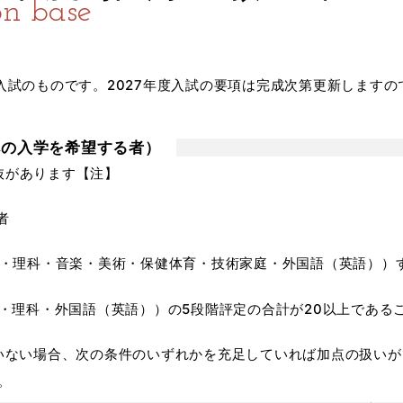
on base
度入試のものです。2027年度入試の要項は完成次第更新します
への入学を希望する者）
抜があります【注】
者
・理科・音楽・美術・保健体育・技術家庭・外国語（英語））
・理科・外国語（英語））の5段階評定の合計が20以上である
いない場合、次の条件のいずれかを充足していれば加点の扱い
。