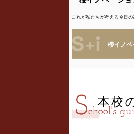
これが私たちが考える今日の
櫻イノベ
S
本校
chool's gu