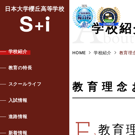
A
日本大学櫻丘高等学校
学校紹
bout
学校紹介
HOME
学校紹介
教育理
教育の特長
教育理念
スクールライフ
入試情報
進路情報
教育
新着情報