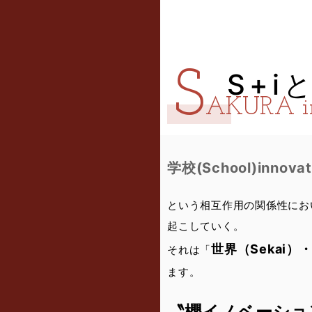
S
S+i
AKURA in
学校(School)innovat
という相互作用の関係性にお
起こしていく。
世界（Sekai）
それは「
ます。
〝櫻イノベーショ