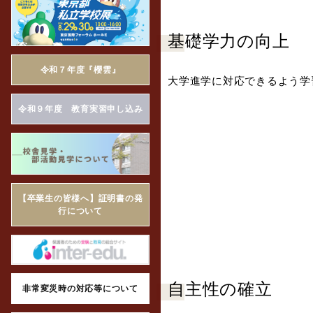
基礎学力の向上
令和７年度『櫻雲』
大学進学に対応できるよう学
令和９年度 教育実習申し込み
【卒業生の皆様へ】証明書の発
行について
自主性の確立
非常変災時の対応等について