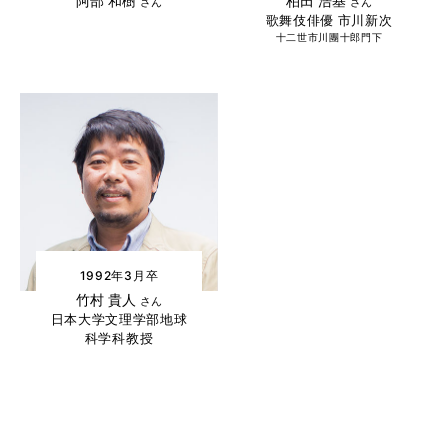
阿部 和樹
柏田 浩基
さん
さん
歌舞伎俳優 市川新次
十二世市川團十郎門下
1992年3月卒
竹村 貴人
さん
日本大学文理学部地球
科学科教授