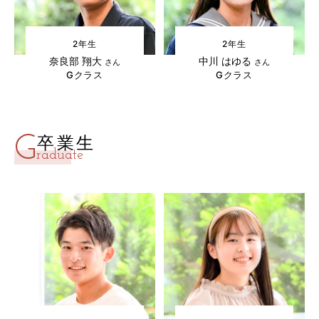
2年生
2年生
奈良部 翔大
中川 はゆる
さん
さん
Gクラス
Gクラス
G
卒業生
raduate