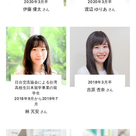
2020年3月卒
2020年3月卒
伊藤 優太
渡辺 ゆりあ
さん
さん
日台交流協会による台湾
2018年3月卒
高校生日本留学事業の留
吉原 杏奈
さん
学生
2018年9月から2019年7
月
林 芃安
さん