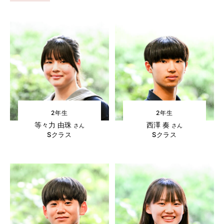
2年生
2年生
等々力 由珠
西澤 奏
さん
さん
Sクラス
Sクラス