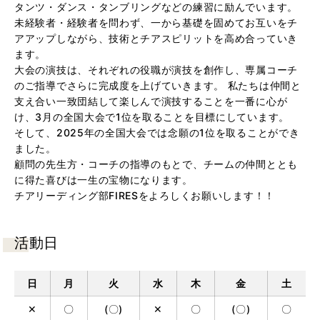
タンツ・ダンス・タンブリングなどの練習に励んでいます。
未経験者・経験者を問わず、一から基礎を固めてお互いをチ
アアップしながら、技術とチアスピリットを高め合っていき
ます。
大会の演技は、それぞれの役職が演技を創作し、専属コーチ
のご指導でさらに完成度を上げていきます。 私たちは仲間と
支え合い一致団結して楽しんで演技することを一番に心が
け、3月の全国大会で1位を取ることを目標にしています。
そして、2025年の全国大会では念願の1位を取ることができ
ました。
顧問の先生方・コーチの指導のもとで、チームの仲間ととも
に得た喜びは一生の宝物になります。
チアリーディング部FIRESをよろしくお願いします！！
活動日
日
月
火
水
木
金
土
✕
〇
(〇)
✕
〇
(〇)
〇