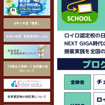
令和７年度『櫻雲』
令和９年度 教育実習申し込み
【卒業生の皆様へ】証明書の発
行について
非常変災時の対応等について