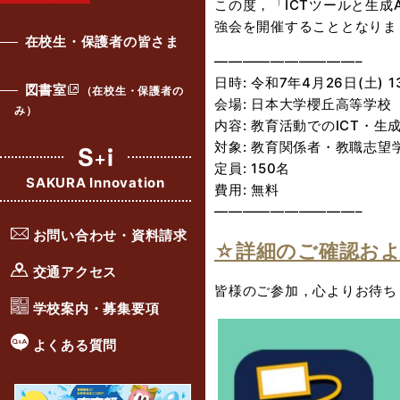
この度，「ICTツールと生成
強会を開催することとなりま
在校生・保護者の皆さま
——————————–
日時: 令和7年4月26日(土) 1
図書室
（在校生・保護者の
会場: 日本大学櫻丘高等学校
み）
内容: 教育活動でのICT・生
対象: 教育関係者・教職志望
定員: 150名
SAKURA Innovation
費用: 無料
——————————–
お問い合わせ・資料請求
☆詳細のご確認お
交通アクセス
皆様のご参加，心よりお待ち
学校案内・募集要項
よくある質問