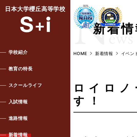
N
日本大学櫻丘高等学校
新着情
ews
学校紹介
HOME
新着情報
イベン
教育の特長
ロイロノ
スクールライフ
す！
入試情報
進路情報
新着情報