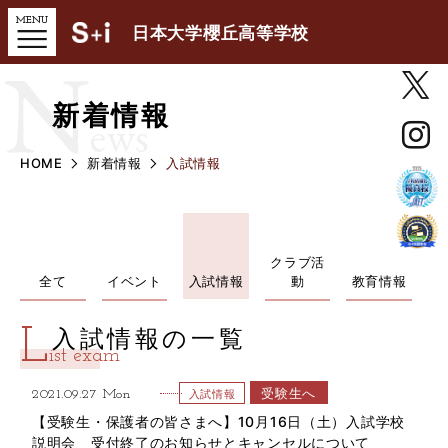
日本大学櫻丘高等学校
N
新着情報
ews
HOME
新着情報
入試情報
クラブ活
全て
イベント
入試情報
動
教育情報
L
入試情報の一覧
ist exam
受験生へ
2021.09.27 Mon
入試情報
【受験生・保護者の皆さまへ】10月16日（土）入試学校
説明会 受付終了のお知らせとキャンセルについて