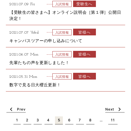
受験生へ
2021.07.09 Fri
入試情報
【受験生の皆さまへ】オンライン説明会［第１弾］公開日
決定！
皆様へ
2021.07.07 Wed
入試情報
キャンパスツアーの申し込みについて
皆様へ
2021.06.07 Mon
入試情報
先輩たちの声を更新しました！
皆様へ
2021.05.31 Mon
入試情報
数字で見る日大櫻丘更新！
Prev
Next
1
2
3
4
5
6
7
8
…
11