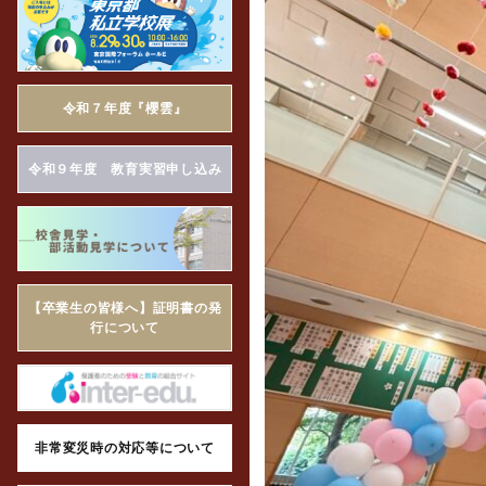
令和７年度『櫻雲』
令和９年度 教育実習申し込み
【卒業生の皆様へ】証明書の発
行について
非常変災時の対応等について