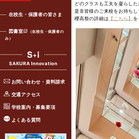
どのクラスも工夫を凝らした
是非皆様のご来校をお待ちし
在校生・保護者の皆さま
櫻高祭の詳細は
【こちら】
を
図書室
（在校生・保護者の
み）
SAKURA Innovation
お問い合わせ・資料請求
交通アクセス
学校案内・募集要項
よくある質問