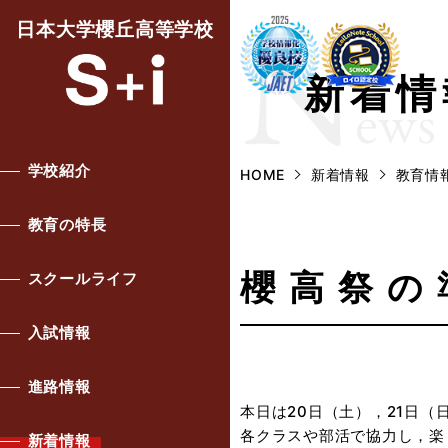
N
日本大学櫻丘高等学校
新着情
ews
学校紹介
HOME
新着情報
教育情
教育の特長
櫻高祭の
スクールライフ
入試情報
進路情報
本日は20日（土），21日
各クラスや部活で協力し，楽
新着情報